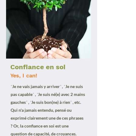
Confiance en soi
Yes, I can!
“
Je ne vais jamais y arriver
”
,
“
Je ne suis
pas capable
”
,
“
Je suis né(e) avec 2 mains
gauches
”
,
“
Je suis bon(ne) à rien
”
, etc.
Qui n'a jamais entendu, pensé ou
exprimé clairement une de ces phrases
? Or, la confiance en soi est une
question de capacité, de croyances.